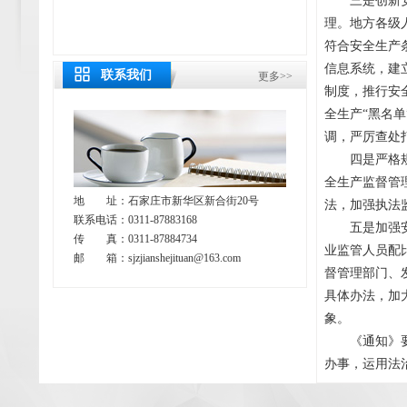
三是创新安全
理。地方各级
符合安全生产
信息系统，建
联系我们
更多>>
制度，推行安
全生产“黑名
调，严厉查处
四是严格规范
全生产监督管
地 址：石家庄市新华区新合街20号
法，加强执法
联系电话：0311-87883168
五是加强安全
传 真：0311-87884734
业监管人员配
邮 箱：sjzjianshejituan@163.com
督管理部门、
具体办法，加
象。
《通知》要求
办事，运用法